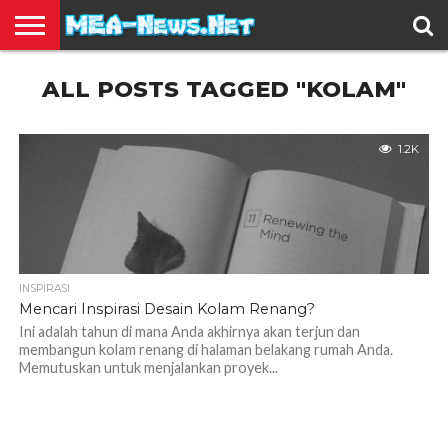
BERITA
ALL POSTS TAGGED "KOLAM"
TERBARU
EDUKASI
HIBURAN
INSPIRASI
KESEHATAN
KULINER
OLAH
OTOMOTIF
TRAVEL
JUAL
RAGA
BELI
1.2K
INSPIRASI
Mencari Inspirasi Desain Kolam Renang?
Ini adalah tahun di mana Anda akhirnya akan terjun dan
membangun kolam renang di halaman belakang rumah Anda.
Memutuskan untuk menjalankan proyek...