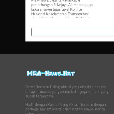
Mea-news, Jakarta – Maskapai
penerbangan Sriwijaya Air menanggapi
laporan investigasi awal Komite
Nasional Keselamatan Transportasi
atau KNKT atas kecelakaan SJ 182 di...
Berita Terbaru Paling Aktual yang disajikan dengan
beragam macam yang menarik dan juga sumber yang
sudah terpercaya
Hadir dengan Berita Paling Aktual Terbaru dengan
berbagai macam berita dalam negeri sampai berita
seluruh dunia