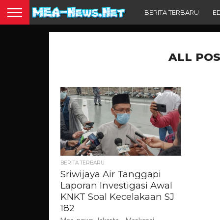
BERITA TERBARU
E
ALL POS
2.1K
BERITA TERBARU
Sriwijaya Air Tanggapi
Laporan Investigasi Awal
KNKT Soal Kecelakaan SJ
182