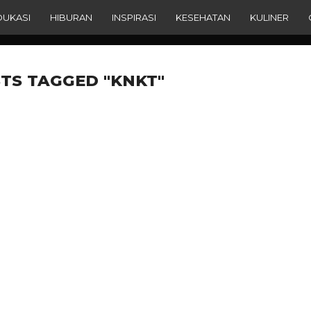
DUKASI
HIBURAN
INSPIRASI
KESEHATAN
KULINER
TS TAGGED "KNKT"