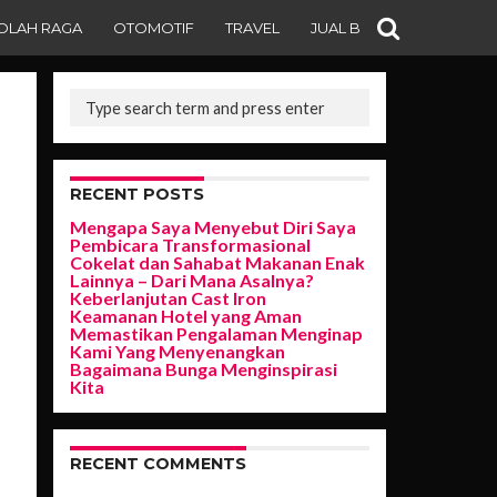
OLAH RAGA
OTOMOTIF
TRAVEL
JUAL BELI
RECENT POSTS
Mengapa Saya Menyebut Diri Saya
Pembicara Transformasional
Cokelat dan Sahabat Makanan Enak
Lainnya – Dari Mana Asalnya?
Keberlanjutan Cast Iron
Keamanan Hotel yang Aman
Memastikan Pengalaman Menginap
Kami Yang Menyenangkan
Bagaimana Bunga Menginspirasi
Kita
RECENT COMMENTS