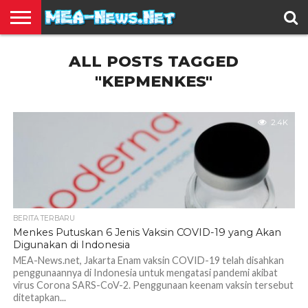
BERITA
ALL POSTS TAGGED
TERBARU
EDUKASI
HIBURAN
INSPIRASI
KESEHATAN
KULINER
OLAH
OTOMOTIF
TRAVEL
JUAL
RAGA
BELI
"KEPMENKES"
2.4K
BERITA TERBARU
Menkes Putuskan 6 Jenis Vaksin COVID-19 yang Akan
Digunakan di Indonesia
MEA-News.net, Jakarta Enam vaksin COVID-19 telah disahkan
penggunaannya di Indonesia untuk mengatasi pandemi akibat
virus Corona SARS-CoV-2. Penggunaan keenam vaksin tersebut
ditetapkan...