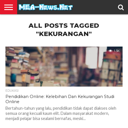
BERITA
ALL POSTS TAGGED
TERBARU
EDUKASI
HIBURAN
INSPIRASI
KESEHATAN
KULINER
OLAH
OTOMOTIF
TRAVEL
JUAL
RAGA
BELI
"KEKURANGAN"
1.3K
EDUKASI
Pendidikan Online: Kelebihan Dan Kekurangan Studi
Online
Bertahun-tahun yang lalu, pendidikan tidak dapat diakses oleh
semua orang kecuali kaum elit. Dalam masyarakat modern,
menjadi pelajar bisa sealami bernafas, meski...