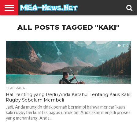
BERITA
ALL POSTS TAGGED "KAKI"
TERBARU
EDUKASI
HIBURAN
INSPIRASI
KESEHATAN
KULINER
OLAH
OTOMOTIF
TRAVEL
JUAL
RAGA
BELI
1.1K
OLAH RAGA
Hal Penting yang Perlu Anda Ketahui Tentang Kaus Kaki
Rugby Sebelum Membeli
Jadi, Anda mungkin tidak pernah bermimpi bahwa mencari kaus
kaki rugby berkualitas bagus untuk tim Anda akan menjadi proses
yang menantang. Anda...