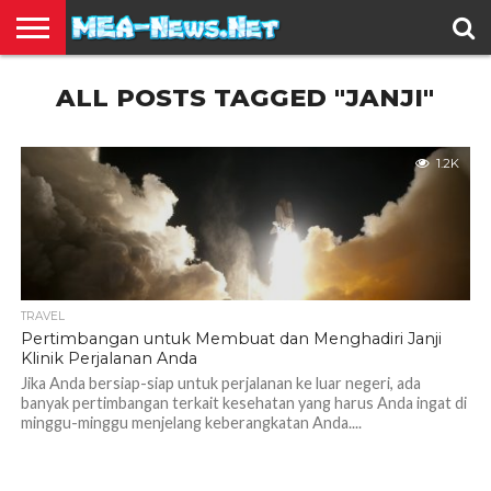
BERITA
ALL POSTS TAGGED "JANJI"
TERBARU
EDUKASI
HIBURAN
INSPIRASI
KESEHATAN
KULINER
OLAH
OTOMOTIF
TRAVEL
JUAL
RAGA
BELI
1.2K
TRAVEL
Pertimbangan untuk Membuat dan Menghadiri Janji
Klinik Perjalanan Anda
Jika Anda bersiap-siap untuk perjalanan ke luar negeri, ada
banyak pertimbangan terkait kesehatan yang harus Anda ingat di
minggu-minggu menjelang keberangkatan Anda....