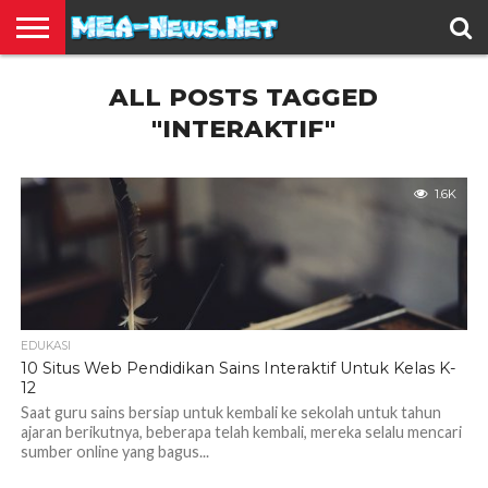
BERITA
ALL POSTS TAGGED
TERBARU
EDUKASI
HIBURAN
INSPIRASI
KESEHATAN
KULINER
OLAH
OTOMOTIF
TRAVEL
JUAL
RAGA
BELI
"INTERAKTIF"
1.6K
EDUKASI
10 Situs Web Pendidikan Sains Interaktif Untuk Kelas K-
12
Saat guru sains bersiap untuk kembali ke sekolah untuk tahun
ajaran berikutnya, beberapa telah kembali, mereka selalu mencari
sumber online yang bagus...