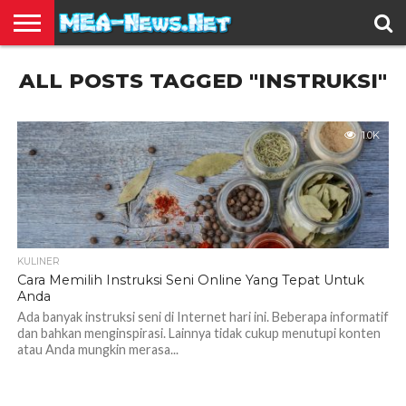
BERITA
ALL POSTS TAGGED "INSTRUKSI"
TERBARU
EDUKASI
HIBURAN
INSPIRASI
KESEHATAN
KULINER
OLAH
OTOMOTIF
TRAVEL
JUAL
RAGA
BELI
1.0K
KULINER
Cara Memilih Instruksi Seni Online Yang Tepat Untuk
Anda
Ada banyak instruksi seni di Internet hari ini. Beberapa informatif
dan bahkan menginspirasi. Lainnya tidak cukup menutupi konten
atau Anda mungkin merasa...