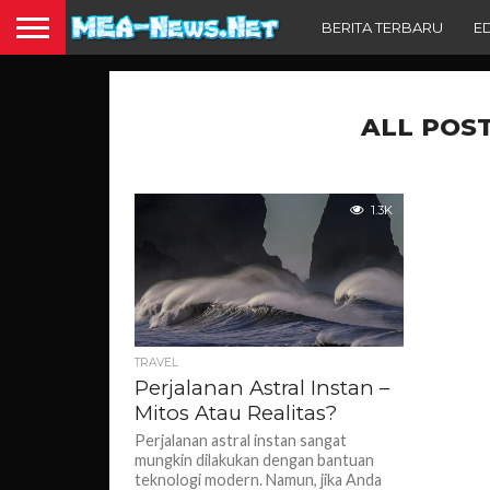
BERITA TERBARU
E
ALL POS
1.3K
TRAVEL
Perjalanan Astral Instan –
Mitos Atau Realitas?
Perjalanan astral instan sangat
mungkin dilakukan dengan bantuan
teknologi modern. Namun, jika Anda