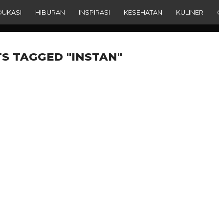
DUKASI
HIBURAN
INSPIRASI
KESEHATAN
KULINER
TS TAGGED "INSTAN"