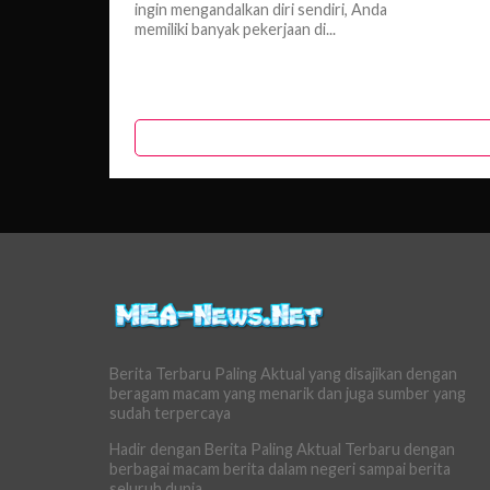
ingin mengandalkan diri sendiri, Anda
memiliki banyak pekerjaan di...
Berita Terbaru Paling Aktual yang disajikan dengan
beragam macam yang menarik dan juga sumber yang
sudah terpercaya
Hadir dengan Berita Paling Aktual Terbaru dengan
berbagai macam berita dalam negeri sampai berita
seluruh dunia