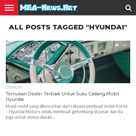
BERITA
ALL POSTS TAGGED "HYUNDAI"
TERBARU
EDUKASI
HIBURAN
INSPIRASI
KESEHATAN
KULINER
OLAH
OTOMOTIF
TRAVEL
JUAL
RAGA
BELI
1.2K
OTOMOTIF
Temukan Dealer Terbaik Untuk Suku Cadang Mobil
Hyundai
Mobil-mobil yang diluncurkan dari raksasa pembuat mobil Korea
– Hyundai Motors selalu membuat gelombang di pasar dan itu
juga untuk semua alasan...