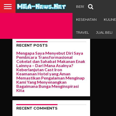
BERITA TERBARU
E
KESEHATAN
KULIN
ALL
TRAVEL
JUAL BELI
POSTS
TAGGED
RECENT POSTS
"HOBI"
Mengapa Saya Menyebut Diri Saya
Pembicara Transformasional
Cokelat dan Sahabat Makanan Enak
OLAH RAGA
Lainnya – Dari Mana Asalnya?
Keberlanjutan Cast Iron
Olahraga
1.1K
MORE
Keamanan Hotel yang Aman
dan Hobi
POSTS
Memastikan Pengalaman Menginap
Mozambik
Kami Yang Menyenangkan
Bagaimana Bunga Menginspirasi
Orang
Kita
Mozambik
sangat
bersemangat
dengan
RECENT COMMENTS
olahraga