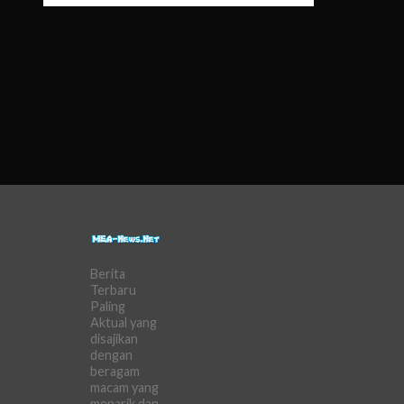
mereka;
dengan fokus
kuat pada
sepak bola dan
pada tingkat
yang lebih
rendah
olahraga
lainnya. Ada...
Berita
Terbaru
Paling
Aktual yang
disajikan
dengan
beragam
macam yang
menarik dan