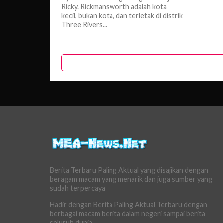
Ricky. Rickmansworth adalah kota
kecil, bukan kota, dan terletak di distrik
Three Rivers...
Berita Terbaru Paling Aktual yang disajikan dengan
beragam macam yang menarik dan juga sumber yang
sudah terpercaya
Hadir dengan Berita Paling Aktual Terbaru dengan
berbagai macam berita dalam negeri sampai berita
seluruh dunia