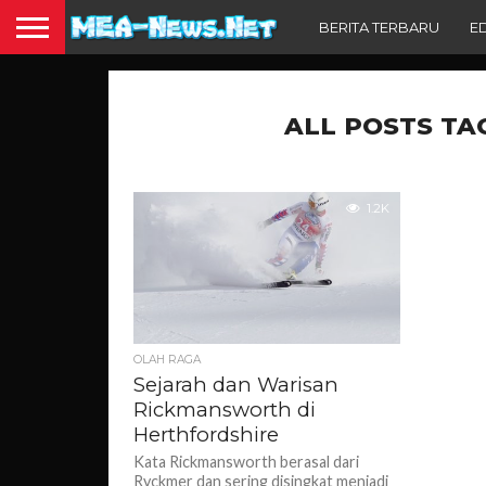
BERITA TERBARU
E
ALL POSTS TA
1.2K
OLAH RAGA
Sejarah dan Warisan
Rickmansworth di
Herthfordshire
Kata Rickmansworth berasal dari
Ryckmer dan sering disingkat menjadi