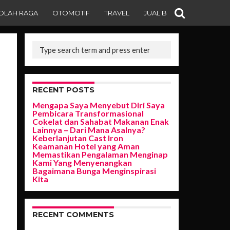
OLAH RAGA
OTOMOTIF
TRAVEL
JUAL BELI
RECENT POSTS
Mengapa Saya Menyebut Diri Saya
Pembicara Transformasional
Cokelat dan Sahabat Makanan Enak
Lainnya – Dari Mana Asalnya?
Keberlanjutan Cast Iron
Keamanan Hotel yang Aman
Memastikan Pengalaman Menginap
Kami Yang Menyenangkan
Bagaimana Bunga Menginspirasi
Kita
RECENT COMMENTS