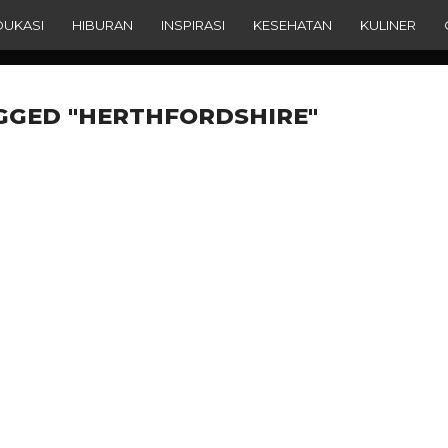
DUKASI
HIBURAN
INSPIRASI
KESEHATAN
KULINER
GGED "HERTHFORDSHIRE"