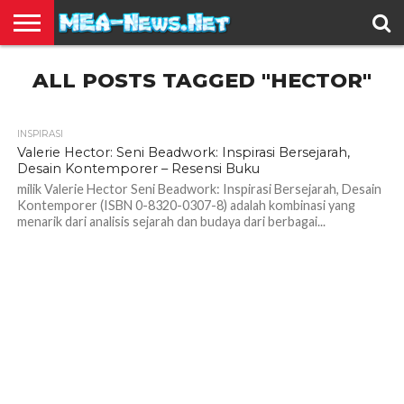
BERITA
ALL POSTS TAGGED "HECTOR"
TERBARU
EDUKASI
HIBURAN
INSPIRASI
KESEHATAN
KULINER
OLAH
OTOMOTIF
TRAVEL
JUAL
RAGA
BELI
INSPIRASI
1.6K
Valerie Hector: Seni Beadwork: Inspirasi Bersejarah,
Desain Kontemporer – Resensi Buku
milik Valerie Hector Seni Beadwork: Inspirasi Bersejarah, Desain
Kontemporer (ISBN 0-8320-0307-8) adalah kombinasi yang
menarik dari analisis sejarah dan budaya dari berbagai...