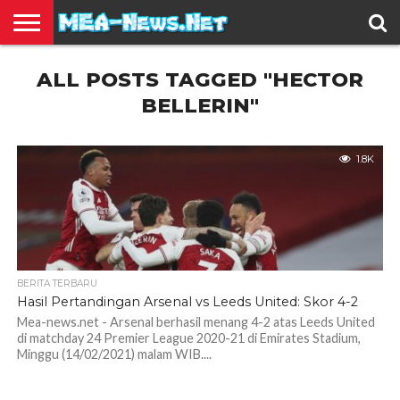
BERITA
ALL POSTS TAGGED "HECTOR
TERBARU
EDUKASI
HIBURAN
INSPIRASI
KESEHATAN
KULINER
OLAH
OTOMOTIF
TRAVEL
JUAL
RAGA
BELI
BELLERIN"
1.8K
BERITA TERBARU
Hasil Pertandingan Arsenal vs Leeds United: Skor 4-2
Mea-news.net - Arsenal berhasil menang 4-2 atas Leeds United
di matchday 24 Premier League 2020-21 di Emirates Stadium,
Minggu (14/02/2021) malam WIB....