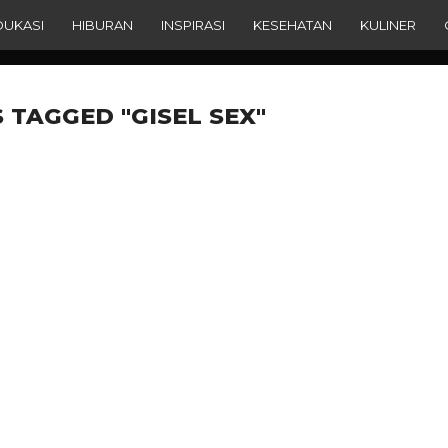
DUKASI
HIBURAN
INSPIRASI
KESEHATAN
KULINER
 TAGGED "GISEL SEX"