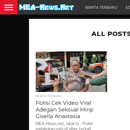
BERITA TERBARU
E
ALL POSTS
2.3K
BERITA TERBARU
Polisi Cek Video Viral
Adegan Seksual Mirip
Gisella Anastasia
MEA-News.net, Jakarta - Polisi
melakukan patroli siber terkait