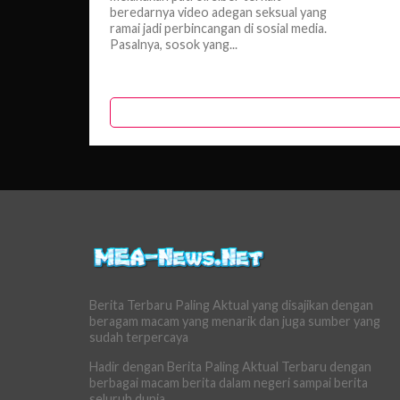
beredarnya video adegan seksual yang
ramai jadi perbincangan di sosial media.
Pasalnya, sosok yang...
Berita Terbaru Paling Aktual yang disajikan dengan
beragam macam yang menarik dan juga sumber yang
sudah terpercaya
Hadir dengan Berita Paling Aktual Terbaru dengan
berbagai macam berita dalam negeri sampai berita
seluruh dunia