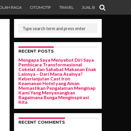
OLAH RAGA
OTOMOTIF
TRAVEL
JUAL BELI
RECENT POSTS
Mengapa Saya Menyebut Diri Saya
Pembicara Transformasional
Cokelat dan Sahabat Makanan Enak
Lainnya – Dari Mana Asalnya?
Keberlanjutan Cast Iron
Keamanan Hotel yang Aman
Memastikan Pengalaman Menginap
Kami Yang Menyenangkan
Bagaimana Bunga Menginspirasi
Kita
RECENT COMMENTS