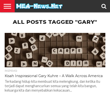
BERITA
ALL POSTS TAGGED "GARY"
TERBARU
EDUKASI
HIBURAN
INSPIRASI
KESEHATAN
KULINER
OLAH
OTOMOTIF
TRAVEL
JUAL
RAGA
BELI
1.1K
INSPIRASI
Kisah Inspirasional Gary Kuhre – A Walk Across America
Terkadang hidup kita membuat kita melengkung, dan ketika itu
terjadi dapat menghancurkan semua yang telah kita bangun,
keluarga kita dan menyebabkan kekacauan...