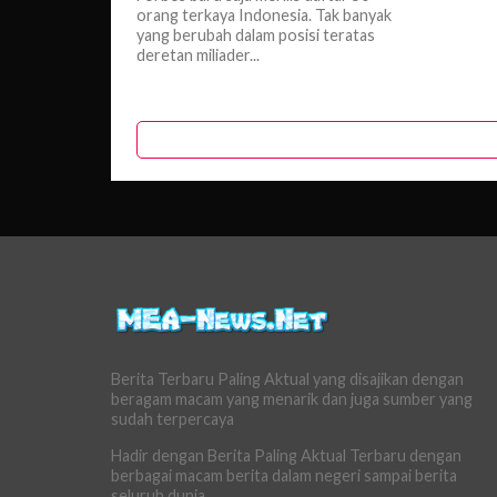
orang terkaya Indonesia. Tak banyak
yang berubah dalam posisi teratas
deretan miliader...
Berita Terbaru Paling Aktual yang disajikan dengan
beragam macam yang menarik dan juga sumber yang
sudah terpercaya
Hadir dengan Berita Paling Aktual Terbaru dengan
berbagai macam berita dalam negeri sampai berita
seluruh dunia