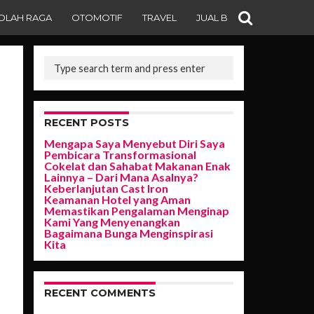
OLAH RAGA
OTOMOTIF
TRAVEL
JUAL BELI
RECENT POSTS
Mengapa Saya Menyebut Diri Saya
Pembicara Transformasional
Cokelat dan Sahabat Makanan Enak
Lainnya – Dari Mana Asalnya?
Keberlanjutan Cast Iron
Keamanan Hotel yang Aman
Memastikan Pengalaman Menginap
Kami Yang Menyenangkan
Bagaimana Bunga Menginspirasi
Kita
RECENT COMMENTS