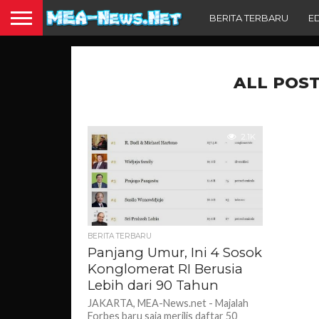
BERITA TERBARU
E
ALL POST
2.1K
BERITA TERBARU
Panjang Umur, Ini 4 Sosok
Konglomerat RI Berusia
Lebih dari 90 Tahun
JAKARTA, MEA-News.net - Majalah
Forbes baru saja merilis daftar 50