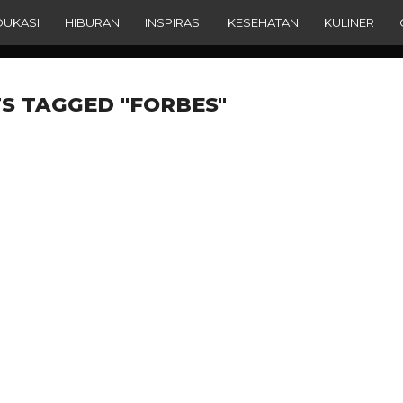
DUKASI
HIBURAN
INSPIRASI
KESEHATAN
KULINER
S TAGGED "FORBES"