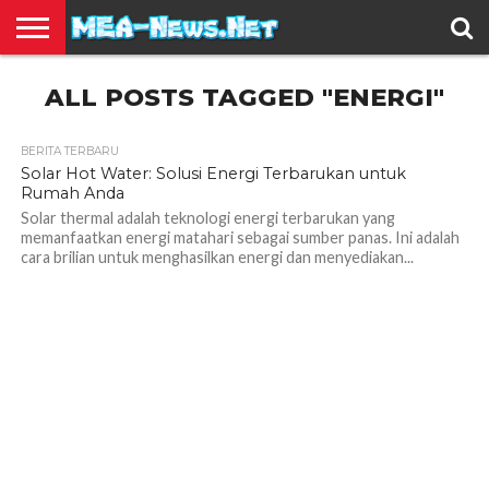
BERITA
ALL POSTS TAGGED "ENERGI"
TERBARU
EDUKASI
HIBURAN
INSPIRASI
KESEHATAN
KULINER
OLAH
OTOMOTIF
TRAVEL
JUAL
RAGA
BELI
BERITA TERBARU
Solar Hot Water: Solusi Energi Terbarukan untuk
Rumah Anda
Solar thermal adalah teknologi energi terbarukan yang
memanfaatkan energi matahari sebagai sumber panas. Ini adalah
cara brilian untuk menghasilkan energi dan menyediakan...