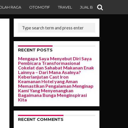
OLAH RAGA
OTOMOTIF
TRAVEL
JUAL BELI
RECENT POSTS
Mengapa Saya Menyebut Diri Saya
Pembicara Transformasional
Cokelat dan Sahabat Makanan Enak
Lainnya – Dari Mana Asalnya?
Keberlanjutan Cast Iron
Keamanan Hotel yang Aman
Memastikan Pengalaman Menginap
Kami Yang Menyenangkan
Bagaimana Bunga Menginspirasi
Kita
RECENT COMMENTS