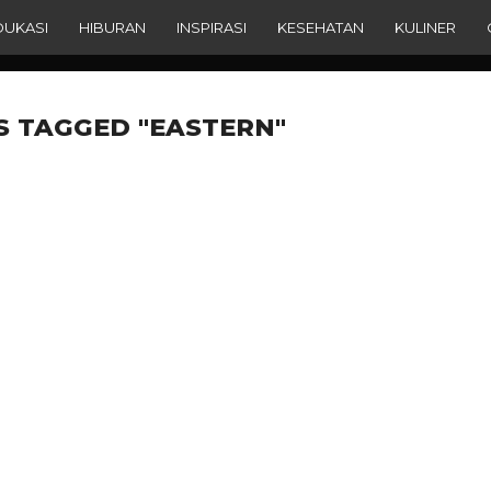
DUKASI
HIBURAN
INSPIRASI
KESEHATAN
KULINER
S TAGGED "EASTERN"