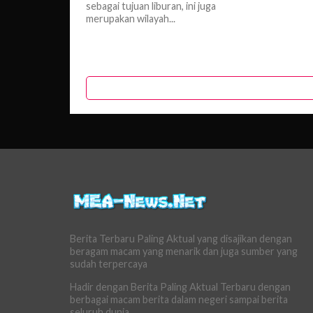
sebagai tujuan liburan, ini juga
merupakan wilayah...
Berita Terbaru Paling Aktual yang disajikan dengan
beragam macam yang menarik dan juga sumber yang
sudah terpercaya
Hadir dengan Berita Paling Aktual Terbaru dengan
berbagai macam berita dalam negeri sampai berita
seluruh dunia