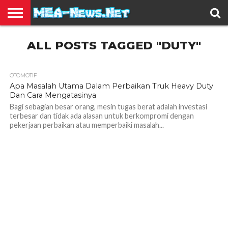
BERITA
ALL POSTS TAGGED "DUTY"
TERBARU
EDUKASI
HIBURAN
INSPIRASI
KESEHATAN
KULINER
OLAH
OTOMOTIF
TRAVEL
JUAL
RAGA
BELI
OTOMOTIF
1.2K
Apa Masalah Utama Dalam Perbaikan Truk Heavy Duty
Dan Cara Mengatasinya
Bagi sebagian besar orang, mesin tugas berat adalah investasi
terbesar dan tidak ada alasan untuk berkompromi dengan
pekerjaan perbaikan atau memperbaiki masalah...