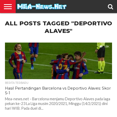
BERITA
ALL POSTS TAGGED "DEPORTIVO
TERBARU
EDUKASI
HIBURAN
INSPIRASI
KESEHATAN
KULINER
OLAH
OTOMOTIF
TRAVEL
JUAL
RAGA
BELI
ALAVES"
1.8K
BERITA TERBARU
Hasil Pertandingan Barcelona vs Deportivo Alaves: Skor
5-1
Mea-news.net - Barcelona menjamu Deportivo Alaves pada laga
pekan ke-23 La Liga musim 2020/2021, Minggu (14/2/2021) dini
hari WIB. Pada duel di...