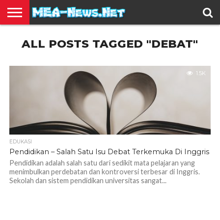
BERITA
ALL POSTS TAGGED "DEBAT"
TERBARU
EDUKASI
HIBURAN
INSPIRASI
KESEHATAN
KULINER
OLAH
OTOMOTIF
TRAVEL
JUAL
RAGA
BELI
1.5K
EDUKASI
Pendidikan – Salah Satu Isu Debat Terkemuka Di Inggris
Pendidikan adalah salah satu dari sedikit mata pelajaran yang
menimbulkan perdebatan dan kontroversi terbesar di Inggris.
Sekolah dan sistem pendidikan universitas sangat...