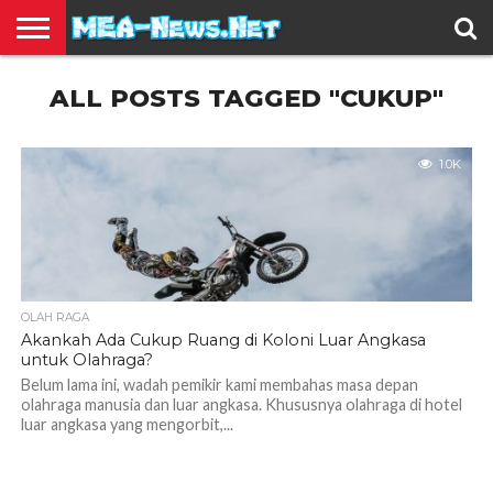
BERITA
ALL POSTS TAGGED "CUKUP"
TERBARU
EDUKASI
HIBURAN
INSPIRASI
KESEHATAN
KULINER
OLAH
OTOMOTIF
TRAVEL
JUAL
RAGA
BELI
1.0K
OLAH RAGA
Akankah Ada Cukup Ruang di Koloni Luar Angkasa
untuk Olahraga?
Belum lama ini, wadah pemikir kami membahas masa depan
olahraga manusia dan luar angkasa. Khususnya olahraga di hotel
luar angkasa yang mengorbit,...