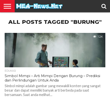
BERITA
ALL POSTS TAGGED "BURUNG"
TERBARU
EDUKASI
HIBURAN
INSPIRASI
KESEHATAN
KULINER
OLAH
OTOMOTIF
TRAVEL
JUAL
RAGA
BELI
1.2K
EDUKASI
Simbol Mimpi – Arti Mimpi Dengan Burung – Prediksi
dan Perlindungan Untuk Anda
Simbol mimpi adalah gambar yang mewakili konten yang sangat
besar dan dapat memiliki banyak arti berbeda pada saat
bersamaan. Saat anda melihat...