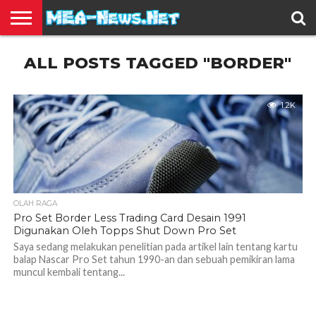
BERITA
ALL POSTS TAGGED "BORDER"
TERBARU
EDUKASI
HIBURAN
INSPIRASI
KESEHATAN
KULINER
OLAH
OTOMOTIF
TRAVEL
JUAL
RAGA
BELI
1.2K
OLAH RAGA
Pro Set Border Less Trading Card Desain 1991
Digunakan Oleh Topps Shut Down Pro Set
Saya sedang melakukan penelitian pada artikel lain tentang kartu
balap Nascar Pro Set tahun 1990-an dan sebuah pemikiran lama
muncul kembali tentang...