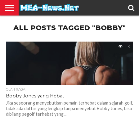
BERITA
ALL POSTS TAGGED "BOBBY"
TERBARU
EDUKASI
HIBURAN
INSPIRASI
KESEHATAN
KULINER
OLAH
OTOMOTIF
TRAVEL
JUAL
RAGA
BELI
1.1K
OLAH RAGA
Bobby Jones yang Hebat
Jika seseorang menyebutkan pemain terhebat dalam sejarah golf,
tidak ada daftar yang lengkap tanpa menyebut Bobby Jones, bisa
dibilang pegolf terhebat yang...