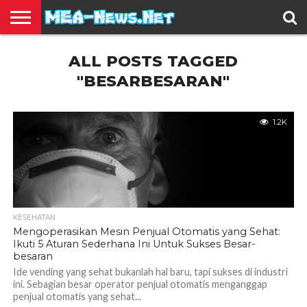
BERITA
ALL POSTS TAGGED
TERBARU
EDUKASI
HIBURAN
INSPIRASI
KESEHATAN
KULINER
OLAH
OTOMOTIF
TRAVEL
JUAL
RAGA
BELI
"BESARBESARAN"
1.2K
KESEHATAN
Mengoperasikan Mesin Penjual Otomatis yang Sehat:
Ikuti 5 Aturan Sederhana Ini Untuk Sukses Besar-
besaran
Ide vending yang sehat bukanlah hal baru, tapi sukses di industri
ini. Sebagian besar operator penjual otomatis menganggap
penjual otomatis yang sehat...