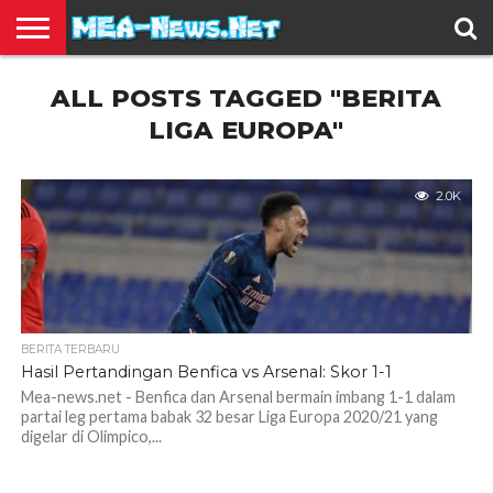
BERITA
ALL POSTS TAGGED "BERITA
TERBARU
EDUKASI
HIBURAN
INSPIRASI
KESEHATAN
KULINER
OLAH
OTOMOTIF
TRAVEL
JUAL
RAGA
BELI
LIGA EUROPA"
2.0K
BERITA TERBARU
Hasil Pertandingan Benfica vs Arsenal: Skor 1-1
Mea-news.net - Benfica dan Arsenal bermain imbang 1-1 dalam
partai leg pertama babak 32 besar Liga Europa 2020/21 yang
digelar di Olimpico,...