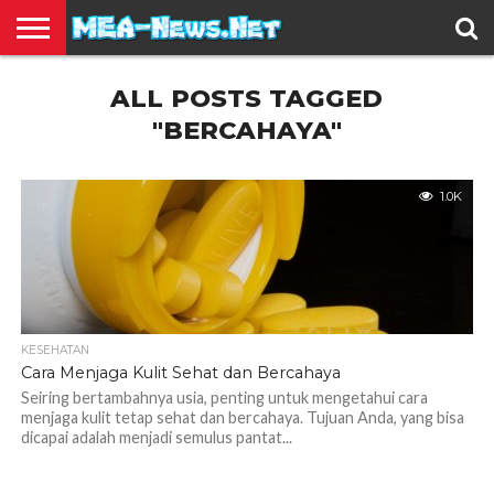
BERITA
ALL POSTS TAGGED
TERBARU
EDUKASI
HIBURAN
INSPIRASI
KESEHATAN
KULINER
OLAH
OTOMOTIF
TRAVEL
JUAL
RAGA
BELI
"BERCAHAYA"
1.0K
KESEHATAN
Cara Menjaga Kulit Sehat dan Bercahaya
Seiring bertambahnya usia, penting untuk mengetahui cara
menjaga kulit tetap sehat dan bercahaya. Tujuan Anda, yang bisa
dicapai adalah menjadi semulus pantat...