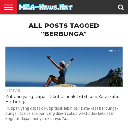
BERITA
ALL POSTS TAGGED
TERBARU
EDUKASI
HIBURAN
INSPIRASI
KESEHATAN
KULINER
OLAH
OTOMOTIF
TRAVEL
JUAL
RAGA
BELI
"BERBUNGA"
1.1K
INSPIRASI
Kutipan yang Dapat Dikutip Tidak Lebih dari Kata-kata
Berbunga
Kutipan yang dapat dikutip tidak lebih dari kata-kata berbunga-
bunga… Dan siapa pun yang diberi cukup waktu dan kekuatan
kognitif dapat menyatukannya. Ya,...