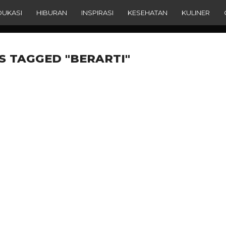
DUKASI
HIBURAN
INSPIRASI
KESEHATAN
KULINER
S TAGGED "BERARTI"