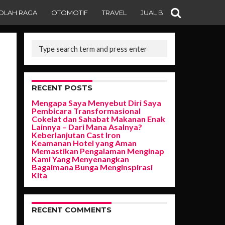
OLAH RAGA
OTOMOTIF
TRAVEL
JUAL BELI
RECENT POSTS
Mengapa Saya Menyebut Diri Saya
Pembicara Transformasional
Cokelat dan Sahabat Makanan Enak
Lainnya – Dari Mana Asalnya?
Keberlanjutan Cast Iron
Keamanan Hotel yang Aman
Memastikan Pengalaman Menginap
Kami Yang Menyenangkan
Bagaimana Bunga Menginspirasi
Kita
RECENT COMMENTS