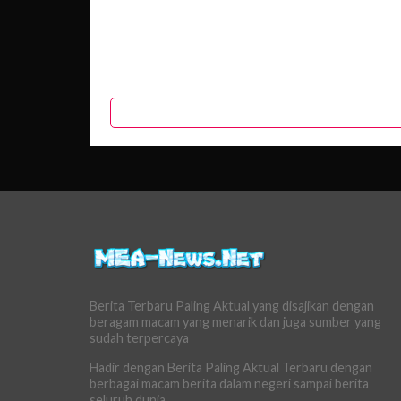
Berita Terbaru Paling Aktual yang disajikan dengan
beragam macam yang menarik dan juga sumber yang
sudah terpercaya
Hadir dengan Berita Paling Aktual Terbaru dengan
berbagai macam berita dalam negeri sampai berita
seluruh dunia