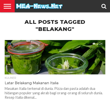
BERITA
ALL POSTS TAGGED
TERBARU
EDUKASI
HIBURAN
INSPIRASI
KESEHATAN
KULINER
OLAH
OTOMOTIF
TRAVEL
JUAL
RAGA
BELI
"BELAKANG"
2.2K
KULINER
Latar Belakang Makanan Italia
Masakan Italia terkenal di dunia. Pizza dan pasta adalah dua
hidangan populer yang akrab bagi orang-orang di seluruh dunia.
Resep Italia dikenal...