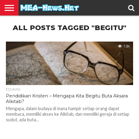
BERITA
ALL POSTS TAGGED "BEGITU"
TERBARU
EDUKASI
HIBURAN
INSPIRASI
KESEHATAN
KULINER
OLAH
OTOMOTIF
TRAVEL
JUAL
RAGA
BELI
1.3K
EDUKASI
Pendidikan Kristen – Mengapa Kita Begitu Buta Aksara
Alkitab?
Mengapa, dalam budaya di mana hampir setiap orang dapat
membaca, memiliki akses ke Alkitab, dan memiliki gereja di setiap
sudut, ada buta...