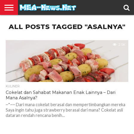
BERITA
ALL POSTS TAGGED "ASALNYA"
TERBARU
EDUKASI
HIBURAN
INSPIRASI
KESEHATAN
KULINER
OLAH
OTOMOTIF
TRAVEL
JUAL
RAGA
BELI
2.5K
KULINER
Cokelat dan Sahabat Makanan Enak Lainnya – Dari
Mana Asalnya?
~*~~ Dari mana cokelat berasal dan mempertimbangkan mereka
Saya ingin tahu juga strawberry berasal dari mana? Cokelat asli
dataran rendah rencana benih...