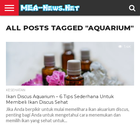
BERITA
ALL POSTS TAGGED "AQUARIUM"
TERBARU
EDUKASI
HIBURAN
INSPIRASI
KESEHATAN
KULINER
OLAH
OTOMOTIF
TRAVEL
JUAL
RAGA
BELI
1.4K
KESEHATAN
Ikan Discus Aquarium – 6 Tips Sederhana Untuk
Membeli Ikan Discus Sehat
Jika Anda berpikir untuk mulai memelihara ikan akuarium discus,
penting bagi Anda untuk mengetahui cara menemukan dan
memilih ikan yang sehat untuk...