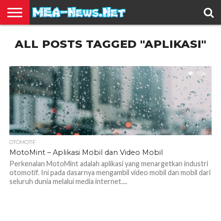
BERITA
ALL POSTS TAGGED "APLIKASI"
TERBARU
EDUKASI
HIBURAN
INSPIRASI
KESEHATAN
KULINER
OLAH
OTOMOTIF
TRAVEL
JUAL
RAGA
BELI
1.0K
OTOMOTIF
MotoMint – Aplikasi Mobil dan Video Mobil
Perkenalan MotoMint adalah aplikasi yang menargetkan industri
otomotif. Ini pada dasarnya mengambil video mobil dan mobil dari
seluruh dunia melalui media internet....