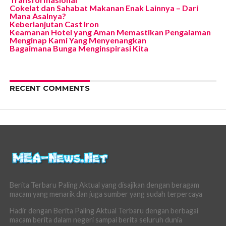
Cokelat dan Sahabat Makanan Enak Lainnya – Dari
Mana Asalnya?
Keberlanjutan Cast Iron
Keamanan Hotel yang Aman Memastikan Pengalaman
Menginap Kami Yang Menyenangkan
Bagaimana Bunga Menginspirasi Kita
RECENT COMMENTS
Berita Terbaru Paling Aktual yang disajikan dengan beragam
macam yang menarik dan juga sumber yang sudah terpercaya
Hadir dengan Berita Paling Aktual Terbaru dengan berbagai
macam berita dalam negeri sampai berita seluruh dunia