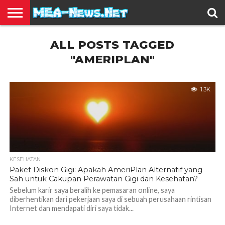
BERITA
ALL POSTS TAGGED
TERBARU
EDUKASI
HIBURAN
INSPIRASI
KESEHATAN
KULINER
OLAH
OTOMOTIF
TRAVEL
JUAL
RAGA
BELI
"AMERIPLAN"
1.3K
KESEHATAN
Paket Diskon Gigi: Apakah AmeriPlan Alternatif yang
Sah untuk Cakupan Perawatan Gigi dan Kesehatan?
Sebelum karir saya beralih ke pemasaran online, saya
diberhentikan dari pekerjaan saya di sebuah perusahaan rintisan
Internet dan mendapati diri saya tidak...