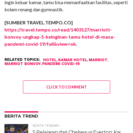
ingin keluar kamar, tamu bisa memanfaatkan fasilitas, seperti
kolam renang dan gymnastik.
[SUMBER TRAVEL.TEMPO.CO]
https://travel.tempo.co/read/1403127/marriott-
bonvoy-ungkap-5-keinginan-tamu-hotel-di-masa-
pandemi-covid-19/full&view=ok
.
RELATED TOPICS:
,
,
,
HOTEL
KAMAR HOTEL
MARRIOT
,
MARRIOT BONVOY
PANDEMI COVID-19
CLICK TO COMMENT
BERITA TREND
BERITA TERBARU
5 Pelajaran dari Chelsea vs Everton: Kai