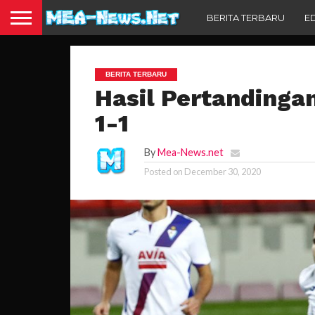
BERITA TERBARU
E
BERITA TERBARU
Hasil Pertandingan
1-1
By
Mea-News.net
Posted on
December 30, 2020