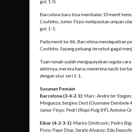
gol. 1-0.
Barcelona baru bisa membalas 10 menit kemud
Coutinho, Junior Firpo melepaskan umpan sil
gol. 1-1.
Pada menit ke-86, Barcelona mendapatkan pe
Coutinho. Sayang peluang tersebut gagal menj
Tuan rumah sudah mengupayakan segala cara a
akhirnya, mereka harus menerima nasib berba
dengan skor seri 1-1.
Susunan Pemain
Barcelona (3-4-2-1):
Marc-Andre ter Stegen; 
Mingueza; Sergino Dest (Ousmane Dembele 46′)
Junior Firpo; Pedri (Riqui Puig 89′), Antoine 
Eibar (4-2-3-1):
Marko Dmitrovic; Pedro Bigas,
Pozo; Pape Diop, Sergio Alvarez; Edu Exposito