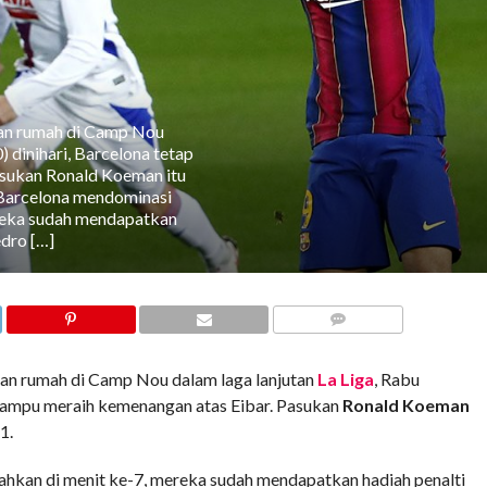
an rumah di Camp Nou
) dinihari, Barcelona tetap
sukan Ronald Koeman itu
 Barcelona mendominasi
ereka sudah mendapatkan
edro […]
COMMENTS
uan rumah di Camp Nou dalam laga lanjutan
La Liga
, Rabu
ampu meraih kemenangan atas Eibar. Pasukan
Ronald Koeman
1.
ahkan di menit ke-7, mereka sudah mendapatkan hadiah penalti