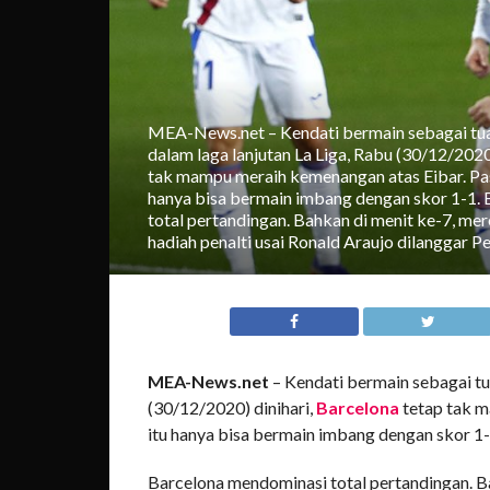
MEA-News.net – Kendati bermain sebagai tu
dalam laga lanjutan La Liga, Rabu (30/12/2020
tak mampu meraih kemenangan atas Eibar. Pa
hanya bisa bermain imbang dengan skor 1-1.
total pertandingan. Bahkan di menit ke-7, m
hadiah penalti usai Ronald Araujo dilanggar P
MEA-News.net
– Kendati bermain sebagai t
(30/12/2020) dinihari,
Barcelona
tetap tak m
itu hanya bisa bermain imbang dengan skor 1-
Barcelona mendominasi total pertandingan. B