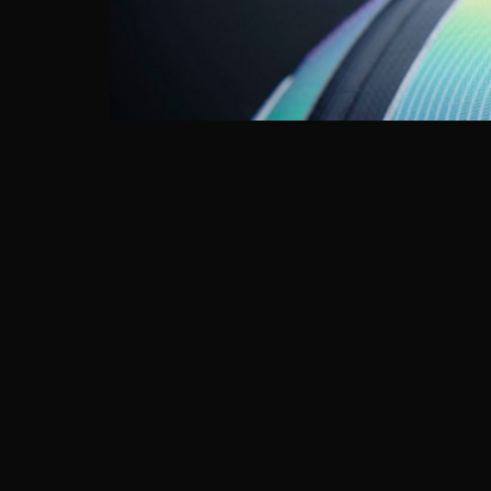
MEA-News.net – Wacana meliburkan Premier
sedang mencuat. Hal ini dikarenakan tingginy
yang terjadi di kalangan para pemain, pelatih, 
(29/12/2020) waktu setempat, Premier Leag
angka kasus positif tertinggi di musim ini. Di
laporan kasus positif Covid-19 pada hari itu [
MEA-News.net
– Wacana meliburkan
Premi
tingginya jumlah kasus Covid-19 yang terjadi d