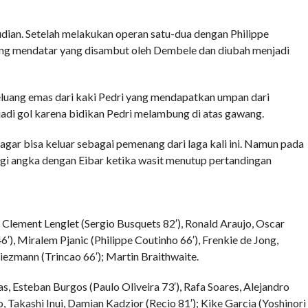
ian. Setelah melakukan operan satu-dua dengan Philippe
ang mendatar yang disambut oleh Dembele dan diubah menjadi
luang emas dari kaki Pedri yang mendapatkan umpan dari
adi gol karena bidikan Pedri melambung di atas gawang.
gar bisa keluar sebagai pemenang dari laga kali ini. Namun pada
gi angka dengan Eibar ketika wasit menutup pertandingan
Clement Lenglet (Sergio Busquets 82′), Ronald Araujo, Oscar
, Miralem Pjanic (Philippe Coutinho 66′), Frenkie de Jong,
Griezmann (Trincao 66′); Martin Braithwaite.
 Esteban Burgos (Paulo Oliveira 73′), Rafa Soares, Alejandro
, Takashi Inui, Damian Kadzior (Recio 81′); Kike Garcia (Yoshinori