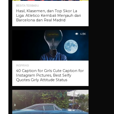
BERITA TERBARU
Hasil, Klasemen, dan Top Skor La
Liga: Atletico Kembali Menjauh dari
Barcelona dan Real Madrid
4.8K
INSPIRASI
40 Caption for Girls Cute Caption for
Instagram Pictures, Best Selfy
Quotes Girly Attitude Status
4.7K