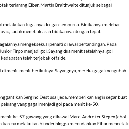
otak terlarang Eibar. Martin Braithwaite ditunjuk sebagai
al melakukan tugasnya dengan sempurna. Bidikannya melebar
rovic, sudah menebak arah bidikannya dengan tepat.
agalannya mengeksekusi penalti di awal pertandingan. Pada
unior Firpo menjadi gol. Sayang dua menit setelahnya, gol
 kedapatan telah terjebak offside.
l di menit-menit berikutnya. Sayangnya, mereka gagal mengubah
gantikan Sergino Dest usai jeda, memberikan angin segar buat
n peluang yang gagal menjadi gol pada menit ke-50.
a menit ke-57, gawang yang dikawal Marc-Andre ter Stegen jebol
hkan karena melakukan blunder hingga memudahkan Eibar mencetak