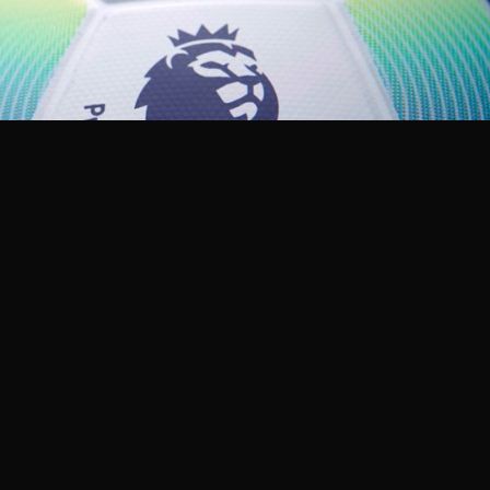
 League selama dua pekan
a jumlah kasus Covid-19
dan staf tim. Pada Selasa
ue telah mengumumkan
ketahui sedikitnya ada 18
…]
er League
selama dua pekan sedang mencuat. Hal ini dikarenakan
i kalangan para pemain, pelatih, dan staf tim.