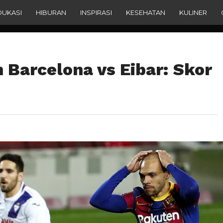
DUKASI
HIBURAN
INSPIRASI
KESEHATAN
KULINER
 Barcelona vs Eibar: Skor