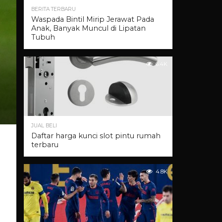
BERITA TERBARU
Waspada Bintil Mirip Jerawat Pada
Anak, Banyak Muncul di Lipatan
Tubuh
6.4K
JUAL BELI
Daftar harga kunci slot pintu rumah
terbaru
4.8K