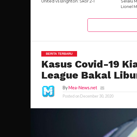
United vs Brighton: Skor 2-1
Selalu 
Lionel M
BERITA TERBARU
Kasus Covid-19 Ki
League Bakal Libu
By
Mea-News.net
Posted on
December 30, 2020