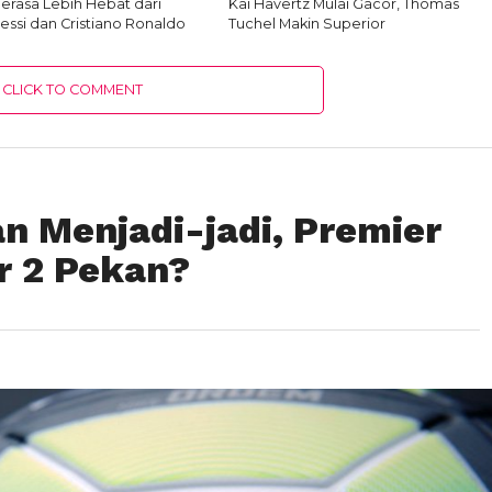
Merasa Lebih Hebat dari
Kai Havertz Mulai Gacor, Thomas
essi dan Cristiano Ronaldo
Tuchel Makin Superior
CLICK TO COMMENT
an Menjadi-jadi, Premier
r 2 Pekan?