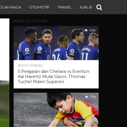
OLAH RAGA
OTOMOTIF
TRAVEL
JUAL BELI
BERITA TREND
9.5K
BERITA TERBARU
5 Pelajaran dari Chelsea vs Everton:
Kai Havertz Mulai Gacor, Thomas
Tuchel Makin Superior
7.1K