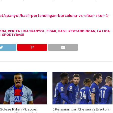
et/spanyol/hasil-pertandingan-barcelona-vs-eibar-skor-1-
ONA
,
BERITA LIGA SPANYOL
,
EIBAR
,
HASIL PERTANDINGAN
,
LA LIGA
,
N
,
SPORTYBASE
 Sukses Kylian Mbappe:
5 Pelajaran dari Chelsea vs Everton: