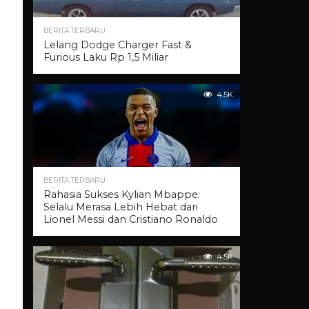
BERITA TERBARU
Lelang Dodge Charger Fast &
Furious Laku Rp 1,5 Miliar
4.5K
BERITA TERBARU
Rahasia Sukses Kylian Mbappe:
Selalu Merasa Lebih Hebat dari
Lionel Messi dan Cristiano Ronaldo
4.5K