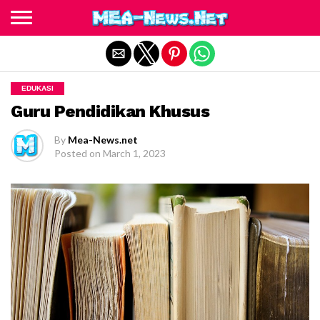
Exit mobile version
EDUKASI
Guru Pendidikan Khusus
By
Mea-News.net
Posted on
March 1, 2023