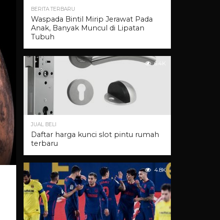
BERITA TERBARU
Waspada Bintil Mirip Jerawat Pada
Anak, Banyak Muncul di Lipatan
Tubuh
6.4K
JUAL BELI
Daftar harga kunci slot pintu rumah
terbaru
4.8K