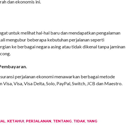
urah dan ekonomis ini.
ngat untuk melihat hal-hal baru dan mendapatkan pengalaman
kali mengubur beberapa kebutuhan perjalanan seperti
gian ke berbagai negara asing atau tidak dikenal tanpa jaminan
ncong.
 Pembayaran.
asuransi perjalanan ekonomi menawarkan berbagai metode
sa, Visa, Visa Delta, Solo, PayPal, Switch, JCB dan Maestro.
HAL
,
KETAHUI
,
PERJALANAN
,
TENTANG
,
TIDAK
,
YANG