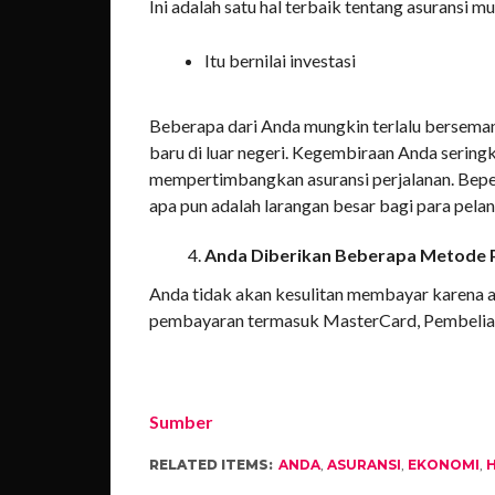
Ini adalah satu hal terbaik tentang asuransi m
Itu bernilai investasi
Beberapa dari Anda mungkin terlalu bersema
baru di luar negeri. Kegembiraan Anda sering
mempertimbangkan asuransi perjalanan. Beper
apa pun adalah larangan besar bagi para pela
Anda Diberikan Beberapa Metode
Anda tidak akan kesulitan membayar karena 
pembayaran termasuk MasterCard, Pembelian Vi
Sumber
RELATED ITEMS:
ANDA
,
ASURANSI
,
EKONOMI
,