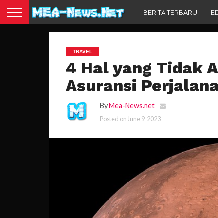
BERITA TERBARU
E
TRAVEL
4 Hal yang Tidak 
Asuransi Perjalan
By
Mea-News.net
Posted on
June 9, 2023