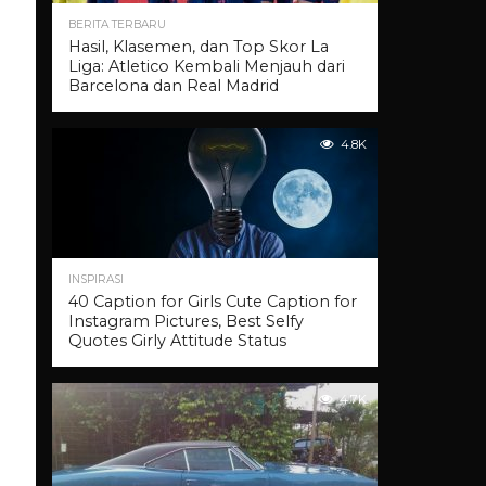
BERITA TERBARU
Hasil, Klasemen, dan Top Skor La
Liga: Atletico Kembali Menjauh dari
Barcelona dan Real Madrid
4.8K
INSPIRASI
40 Caption for Girls Cute Caption for
Instagram Pictures, Best Selfy
Quotes Girly Attitude Status
4.7K