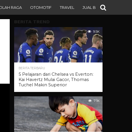
OLAH RAGA
OTOMOTIF
TRAVEL
JUAL BELI
BERITA TREND
9.5K
BERITA TERBARU
5 Pelajaran dari Chelsea vs Everton:
Kai Havertz Mulai Gacor, Thomas
Tuchel Makin Superior
7.1K