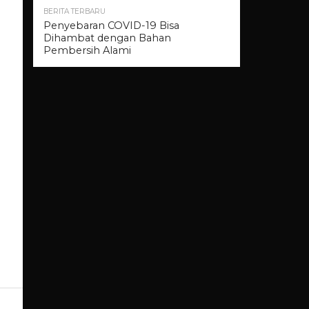
BERITA TERBARU
Penyebaran COVID-19 Bisa
Dihambat dengan Bahan
Pembersih Alami