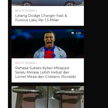
BERITA TERBARU
Lelang Dodge Charger Fast &
Furious Laku Rp 1,5 Miliar
4.5K
BERITA TERBARU
Rahasia Sukses Kylian Mbappe:
Selalu Merasa Lebih Hebat dari
Lionel Messi dan Cristiano Ronaldo
4.5K