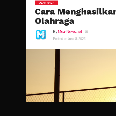
OLAH RAGA
Cara Menghasilkan
Olahraga
By
Mea-News.net
Posted on
June 8, 2023